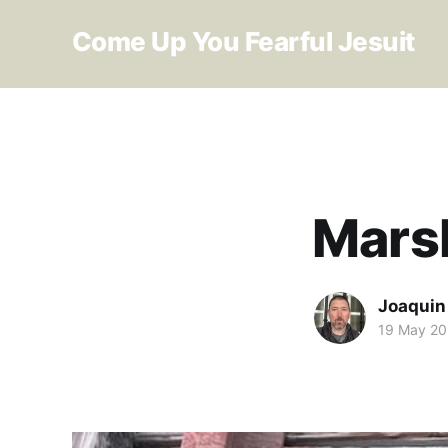
Come Up You Fearful Jesuit
Mars
Joaquin
19 May 2