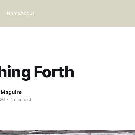
Home
About
hing Forth
 Maguire
026
•
1 min read